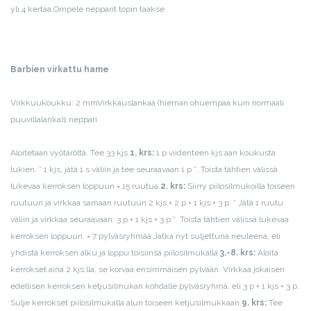
yli 4 kertaa.
Ompele nepparit topin taakse.
Barbien virkattu hame
Virkkuukoukku: 2 mm
Virkkauslankaa (hieman ohuempaa kuin normaali
puuvillalanka)
1 neppari
Aloitetaan vyötäröltä. Tee 33 kjs.
1. krs:
1 p viidenteen kjs:aan koukusta
lukien. * 1 kjs, jätä 1 s väliin ja tee seuraavaan 1 p *. Toista tähtien välissä
lukevaa kerroksen loppuun = 15 ruutua.
2. krs:
Siirry piilosilmukoilla toiseen
ruutuun ja virkkaa samaan ruutuun 2 kjs + 2 p + 1 kjs + 3 p. * Jätä 1 ruutu
väliin ja virkkaa seuraavaan: 3 p + 1 kjs + 3 p *. Toista tähtien välissä lukevaa
kerroksen loppuun. = 7 pylväsryhmää.
Jatka nyt suljettuna neuleena, eli
yhdistä kerroksen alku ja loppu toisiinsa piilosilmukalla.
3.-8. krs:
Aloita
kerrokset aina 2 kjs:lla, se korvaa ensimmäisen pylvään. Virkkaa jokaisen
edellisen kerroksen ketjusilmukan kohdalle pylväsryhmä, eli 3 p + 1 kjs + 3 p.
Sulje kerrokset piilosilmukalla alun toiseen ketjusilmukkaan.
9. krs:
Tee