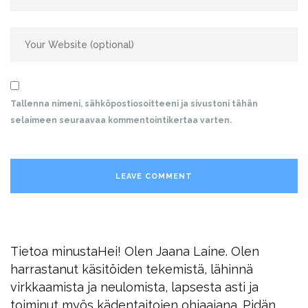
Tallenna nimeni, sähköpostiosoitteeni ja sivustoni tähän
selaimeen seuraavaa kommentointikertaa varten.
Tietoa minusta
Hei! Olen Jaana Laine. Olen
harrastanut käsitöiden tekemistä, lähinnä
virkkaamista ja neulomista, lapsesta asti ja
toiminut myös kädentaitojen ohjaajana. Pidän