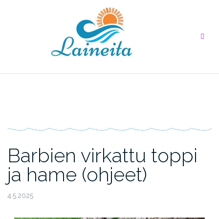
Skip
to
content
Barbien virkattu toppi
ja hame (ohjeet)
4.5.2025