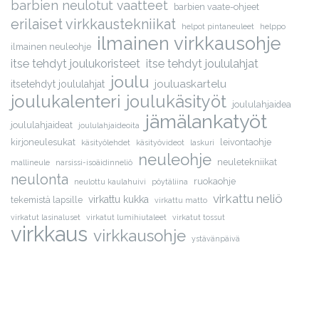
barbien neulotut vaatteet
barbien vaate-ohjeet
erilaiset virkkaustekniikat
helpot pintaneuleet
helppo
ilmainen virkkausohje
ilmainen neuleohje
itse tehdyt joulukoristeet
itse tehdyt joululahjat
joulu
jouluaskartelu
itsetehdyt joululahjat
joulukalenteri
joulukäsityöt
joululahjaidea
jämälankatyöt
joululahjaideat
joululahjaideoita
kirjoneulesukat
leivontaohje
käsityölehdet
käsityövideot
laskuri
neuleohje
neuletekniikat
mallineule
narsissi-isoäidinneliö
neulonta
ruokaohje
neulottu kaulahuivi
pöytäliina
virkattu neliö
virkattu kukka
tekemistä lapsille
virkattu matto
virkatut lasinaluset
virkatut lumihiutaleet
virkatut tossut
virkkaus
virkkausohje
ystävänpäivä