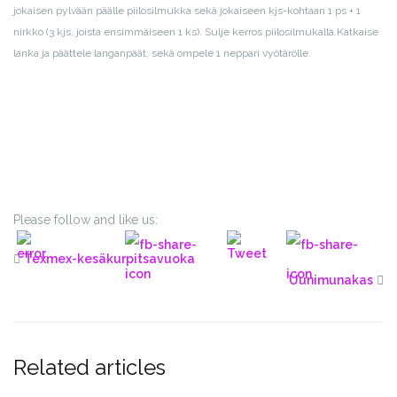
jokaisen pylvään päälle piilosilmukka sekä jokaiseen kjs-kohtaan 1 ps + 1
nirkko (3 kjs, joista ensimmäiseen 1 ks). Sulje kerros piilosilmukalla.
Katkaise
lanka ja päättele langanpäät, sekä ompele 1 neppari vyötärölle.
Please follow and like us:
Texmex-kesäkurpitsavuoka
Uunimunakas
Related articles