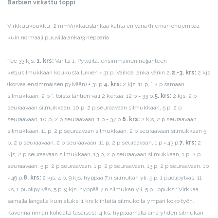
Barbien virkattu toppi
Virkkuukoukku: 2 mm
Virkkauslankaa kahta eri väriä (hieman ohuempaa
kuin normaali puuvillalanka)
3 nepparia
Tee 33 kjs.
1. krs:
Värillä 1: Pylväitä, ensimmäinen neljänteen
ketjusilmukkaan koukusta lukien = 31 p. Vaihda lanka väriin 2.
2.-3. krs:
2 kjs
(korvaa ensimmäisen pylvään) + 31 p.
4. krs:
2 kjs, 11 p, * 2 p samaan
silmukkaan, 2 p *, toista tähtien väli 2 kertaa, 12 p = 33 p.
5. krs:
2 kjs, 2 p
seuraavaan silmukkaan, 10 p, 2 p seuraavaan silmukkaan, 5 p, 2 p
seuraavaan, 10 p, 2 p seuraavaan, 1 p = 37 p.
6. krs:
2 kjs, 2 p seuraavaan
silmukkaan, 11 p, 2 p seuraavaan silmukkaan, 2 p seuraavaan silmukkaan 5
p, 2 p seuraavaan, 2 p seuraavaan, 11 p, 2 p seuraavaan, 1 p = 43 p.
7. krs:
2
kjs, 2 p seuraavaan silmukkaan, 13 p, 2 p seuraavaan silmukkaan, 1 p, 2 p
seuraavaan, 5 p, 2 p seuraavaan, 1 p, 2 p seuraavaan, 13 p, 2 p seuraavaan, 1p
= 49 p.
8. krs:
2 kjs, 4 p, 9 kjs, hyppää 7:n silmukan yli, 5 p, 1 puolipylväs, 11
ks, 1 puolipylväs, 5 p, 9 kjs, hyppää 7:n silmukan yli, 5 p.
Lopuksi: Virkkaa
samalla langalla kuin aluksi 1 krs kiinteitä silmukoita ympäri koko työn.
Kavenna rinnan kohdalla tasaisesti 4 ks, hyppäämällä aina yhden silmukan