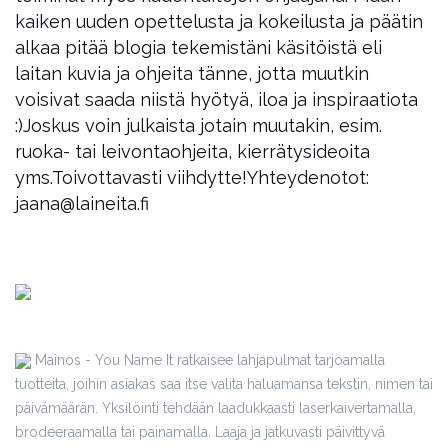
kaiken uuden opettelusta ja kokeilusta ja päätin
alkaa pitää blogia tekemistäni käsitöistä eli
laitan kuvia ja ohjeita tänne, jotta muutkin
voisivat saada niistä hyötyä, iloa ja inspiraatiota
:)
Joskus voin julkaista jotain muutakin, esim.
ruoka- tai leivontaohjeita, kierrätysideoita
yms.
Toivottavasti viihdytte!
Yhteydenotot:
jaana@laineita.fi
Mainos - You Name It ratkaisee lahjapulmat tarjoamalla
tuotteita, joihin asiakas saa itse valita haluamansa tekstin, nimen tai
päivämäärän. Yksilöinti tehdään laadukkaasti laserkaivertamalla,
brodeeraamalla tai painamalla. Laaja ja jatkuvasti päivittyvä