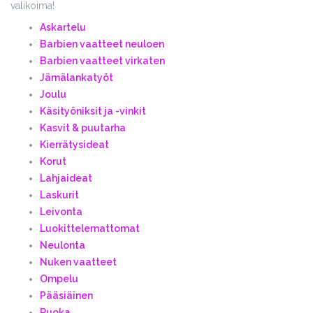
valikoima!
Askartelu
Barbien vaatteet neuloen
Barbien vaatteet virkaten
Jämälankatyöt
Joulu
Käsityöniksit ja -vinkit
Kasvit & puutarha
Kierrätysideat
Korut
Lahjaideat
Laskurit
Leivonta
Luokittelemattomat
Neulonta
Nuken vaatteet
Ompelu
Pääsiäinen
Ruoka