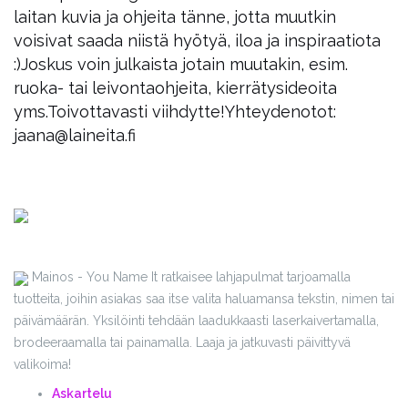
laitan kuvia ja ohjeita tänne, jotta muutkin
voisivat saada niistä hyötyä, iloa ja inspiraatiota
:)
Joskus voin julkaista jotain muutakin, esim.
ruoka- tai leivontaohjeita, kierrätysideoita
yms.
Toivottavasti viihdytte!
Yhteydenotot:
jaana@laineita.fi
Mainos - You Name It ratkaisee lahjapulmat tarjoamalla
tuotteita, joihin asiakas saa itse valita haluamansa tekstin, nimen tai
päivämäärän. Yksilöinti tehdään laadukkaasti laserkaivertamalla,
brodeeraamalla tai painamalla. Laaja ja jatkuvasti päivittyvä
valikoima!
Askartelu