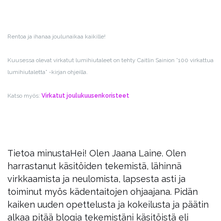
Rentoa ja ihanaa joulunaikaa kaikille!
Kuusessa olevat virkatut lumihiutaleet on tehty Caitlin Sainion ”100 virkattua
lumihiutaletta” -kirjan ohjeilla.
Katso myös:
Virkatut joulukuusenkoristeet
Tietoa minusta
Hei! Olen Jaana Laine. Olen
harrastanut käsitöiden tekemistä, lähinnä
virkkaamista ja neulomista, lapsesta asti ja
toiminut myös kädentaitojen ohjaajana. Pidän
kaiken uuden opettelusta ja kokeilusta ja päätin
alkaa pitää blogia tekemistäni käsitöistä eli