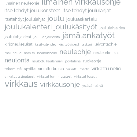
ilmainen virkkausohje
ilmainen neuleohje
itse tehdyt joulukoristeet
itse tehdyt joululahjat
joulu
jouluaskartelu
itsetehdyt joululahjat
joulukalenteri
joulukäsityöt
joululahjaidea
jämälankatyöt
joululahjaideat
joululahjaideoita
kirjoneulesukat
leivontaohje
käsityölehdet
käsityövideot
laskuri
neuleohje
neuletekniikat
mallineule
narsissi-isoäidinneliö
neulonta
ruokaohje
neulottu kaulahuivi
pöytäliina
virkattu neliö
virkattu kukka
tekemistä lapsille
virkattu matto
virkatut lasinaluset
virkatut lumihiutaleet
virkatut tossut
virkkaus
virkkausohje
ystävänpäivä