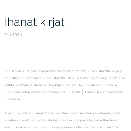
Ihanat kirjat
21.1.2026
Minulla on ollut joskus kirjastosta lainassa tämä 100 lumihiutaletta -kirja ja
tein silloin n. 15 erilaista lumihiutaletta. On ollut tarkoitus jatkaa ja tehdä nuo
kaikki, kunhan saisin hankittua kirjan itselleni. Nyt löysin sen Finlandia
Kirjan verkkokaupasta käytettynä ja edullisesti! 🙂 Lähes uudenveroisessa
kunnossa.
Tilasin myös Positiivarien Viiden vuoden onnistumisten päiväkirjan, johon
kirjataan joka ilta 3 myönteistä tapahtumaa siltä päivältä, pienetkin hyvät
asiat huomioiden, jos mitään isompaa onnenpotkua ei ole tapahtunut. Se