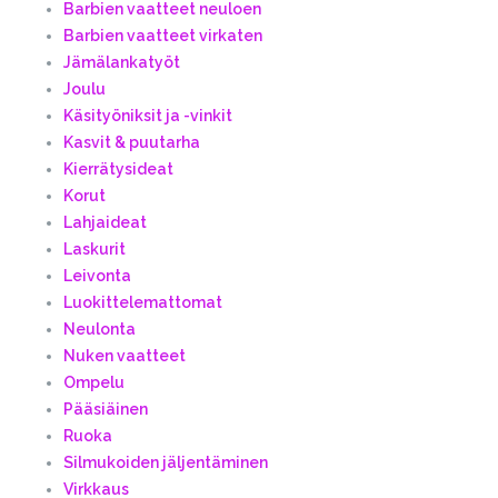
Barbien vaatteet neuloen
Barbien vaatteet virkaten
Jämälankatyöt
Joulu
Käsityöniksit ja -vinkit
Kasvit & puutarha
Kierrätysideat
Korut
Lahjaideat
Laskurit
Leivonta
Luokittelemattomat
Neulonta
Nuken vaatteet
Ompelu
Pääsiäinen
Ruoka
Silmukoiden jäljentäminen
Virkkaus