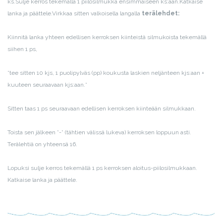
ks.
Sulje kerros tekemällä 1 piilosilmukka ensimmäiseen ks:aan.
Katkaise
lanka ja päättele.
Virkkaa sitten valkoisella langalla
terälehdet:
Kiinnitä lanka yhteen edellisen kerroksen kiinteistä silmukoista tekemällä
siihen 1 ps,
*tee sitten 10 kjs, 1 puolipylväs (pp) koukusta laskien neljänteen kjs:aan +
kuuteen seuraavaan kjs:aan.*
Sitten taas 1 ps seuraavaan edellisen kerroksen kiinteään silmukkaan.
Toista sen jälkeen *-* (tähtien välissä lukeva) kerroksen loppuun asti.
Terälehtiä on yhteensä 16.
Lopuksi sulje kerros tekemällä 1 ps kerroksen aloitus-piilosilmukkaan.
Katkaise lanka ja päättele.