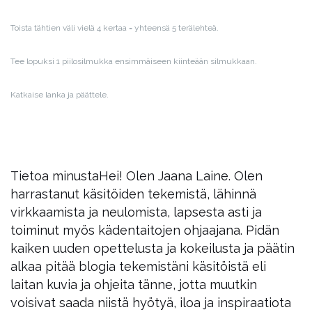
Toista tähtien väli vielä 4 kertaa = yhteensä 5 terälehteä.
Tee lopuksi 1 piilosilmukka ensimmäiseen kiinteään silmukkaan.
Katkaise lanka ja päättele.
Tietoa minusta
Hei! Olen Jaana Laine. Olen
harrastanut käsitöiden tekemistä, lähinnä
virkkaamista ja neulomista, lapsesta asti ja
toiminut myös kädentaitojen ohjaajana. Pidän
kaiken uuden opettelusta ja kokeilusta ja päätin
alkaa pitää blogia tekemistäni käsitöistä eli
laitan kuvia ja ohjeita tänne, jotta muutkin
voisivat saada niistä hyötyä, iloa ja inspiraatiota