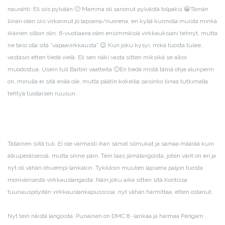
naurahti: Eli siis pylvään 🙂 Mamma oli sanonut pylvästä tolpaksi 😀
Tämän
liinan olen siis virkannut jo lapsena/nuorena, en kyllä kunnolla muista minkä
ikäinen silloin olin. 6-vuotiaana olen ensimmäisiä virkkauksiani tehnyt, mutta
ne taisi olla sitä ”vapaavirkkausta” 😉 Kun joku kysyi, mikä tuosta tulee,
vastasin etten tiedä vielä. Eli sen näki vasta sitten miksikä se alkoi
muodostua. Usein tuli Barbin vaatteita 🙂
En tiedä mistä tämä ohje alunperin
on, minulla ei sitä enää ole, mutta päätin kokeilla saisinko liinaa tutkimalla
tehtyä tuollaisen ruusun.
Tällainen siitä tuli. Ei ole varmasti ihan samat silmukat ja samaa määrää kuin
alkuperäisessä, mutta sinne päin. Tein taas jämälangoista, joten värit on eri ja
nyt oli vähän ohuempi lankakin. Tykkäsin muuten lapsena paljon tuosta
monivärisestä virkkauslangasta. Näin joku aika sitten sitä Kontissa
tuunauspöydän virkkauslankapussissa, nyt vähän harmittaa, etten ostanut.
Nyt tein näistä langoista: Punainen on DMC 8 -lankaa ja harmaa Perlgarn