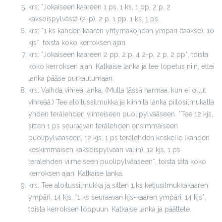
krs: *Jokaiseen kaareen 1 ps, 1 ks, 1 pp, 2 p, 2
kaksoispylvästä (2-p), 2 p, 1 pp, 1 ks, 1 ps.
krs: *1 ks kahden kaaren yhtymäkohdan ympäri (taakse), 10
kjs*, toista koko kerroksen ajan.
krs: *Jokaiseen kaareen 2 pp, 2 p, 4 2-p, 2 p, 2 pp*, toista
koko kerroksen ajan. Katkaise lanka ja tee lopetus niin, ettei
lanka pääse purkautumaan.
krs: Vaihda vihreä lanka. (Mulla tässä harmaa, kun ei ollut
vihreää.) Tee aloitussilmukka ja kiinnitä lanka piilosilmukalla
yhden terälehden viimeiseen puolipylvääseen. *Tee 12 kjs,
sitten 1 ps seuraavan terälehden ensimmäiseen
puolipylvääseen, 12 kjs, 1 ps terälehden keskelle (kahden
keskimmäisen kaksoispylvään väliin), 12 kjs, 1 ps
terälehden viimeiseen puolipylvääseen*, toista tätä koko
kerroksen ajan. Katkaise lanka.
krs: Tee aloitussilmukka ja sitten 1 ks ketjusilmukkakaaren
ympäri, 14 kjs, *1 ks seuraavan kjs-kaaren ympäri, 14 kjs*,
toista kerroksen loppuun. Katkaise lanka ja päättele.