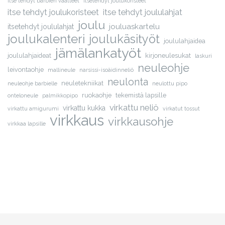
itse tehdyt barbien vaatteet
itsetehdyt joulukoristeet
itse tehdyt joulukoristeet
itse tehdyt joululahjat
joulu
jouluaskartelu
itsetehdyt joululahjat
joulukalenteri
joulukäsityöt
joululahjaidea
jämälankatyöt
joululahjaideat
kirjoneulesukat
laskuri
neuleohje
leivontaohje
mallineule
narsissi-isoäidinneliö
neulonta
neuletekniikat
neuleohje barbielle
neulottu pipo
ruokaohje
tekemistä lapsille
onteloneule
palmikkopipo
virkattu neliö
virkattu kukka
virkattu amigurumi
virkatut tossut
virkkaus
virkkausohje
virkkaa lapsille