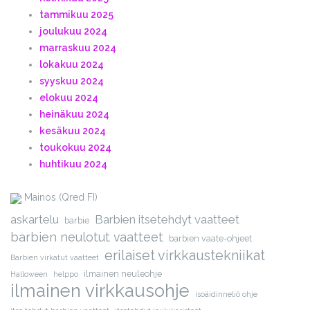
tammikuu 2025
joulukuu 2024
marraskuu 2024
lokakuu 2024
syyskuu 2024
elokuu 2024
heinäkuu 2024
kesäkuu 2024
toukokuu 2024
huhtikuu 2024
Mainos (Qred FI)
askartelu
Barbien itsetehdyt vaatteet
barbie
barbien neulotut vaatteet
barbien vaate-ohjeet
erilaiset virkkaustekniikat
Barbien virkatut vaatteet
ilmainen neuleohje
Halloween
helppo
ilmainen virkkausohje
isoäidinneliö ohje