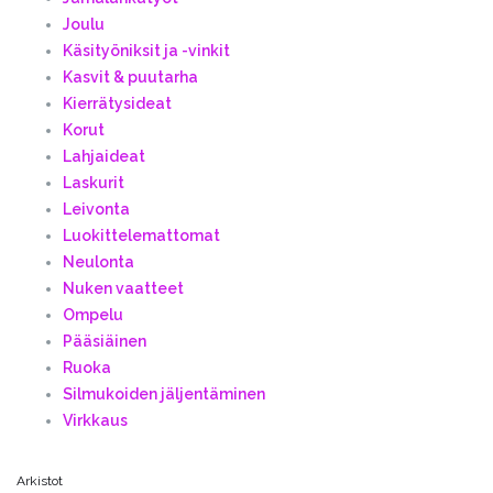
Joulu
Käsityöniksit ja -vinkit
Kasvit & puutarha
Kierrätysideat
Korut
Lahjaideat
Laskurit
Leivonta
Luokittelemattomat
Neulonta
Nuken vaatteet
Ompelu
Pääsiäinen
Ruoka
Silmukoiden jäljentäminen
Virkkaus
Arkistot