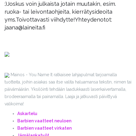
:)
Joskus voin julkaista jotain muutakin, esim.
ruoka- tai leivontaohjeita, kierrätysideoita
yms.
Toivottavasti viihdytte!
Yhteydenotot:
jaana@laineita.fi
Mainos - You Name It ratkaisee lahjapulmat tarjoamalla
tuotteita, joihin asiakas saa itse valita haluamansa tekstin, nimen tai
päivämäärän. Yksilöinti tehdään laadukkaasti laserkaivertamalla,
brodeeraamalla tai painamalla. Laaja ja jatkuvasti päivittyvä
valikoima!
Askartelu
Barbien vaatteet neuloen
Barbien vaatteet virkaten
Jämälankatyöt