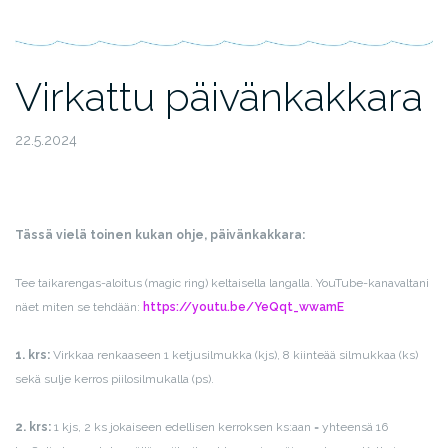
Virkattu päivänkakkara
22.5.2024
Tässä vielä toinen kukan ohje, päivänkakkara:
Tee taikarengas-aloitus (magic ring) keltaisella langalla. YouTube-kanavaltani
näet miten se tehdään:
https://youtu.be/YeQqt_wwamE
1. krs:
Virkkaa renkaaseen 1 ketjusilmukka (kjs), 8 kiinteää silmukkaa (ks)
sekä sulje kerros piilosilmukalla (ps).
2. krs:
1 kjs, 2 ks jokaiseen edellisen kerroksen ks:aan = yhteensä 16