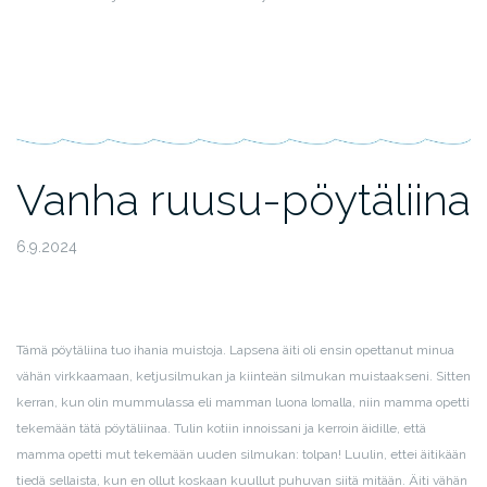
Vanha ruusu-pöytäliina
6.9.2024
Tämä pöytäliina tuo ihania muistoja. Lapsena äiti oli ensin opettanut minua
vähän virkkaamaan, ketjusilmukan ja kiinteän silmukan muistaakseni. Sitten
kerran, kun olin mummulassa eli mamman luona lomalla, niin mamma opetti
tekemään tätä pöytäliinaa. Tulin kotiin innoissani ja kerroin äidille, että
mamma opetti mut tekemään uuden silmukan: tolpan! Luulin, ettei äitikään
tiedä sellaista, kun en ollut koskaan kuullut puhuvan siitä mitään. Äiti vähän