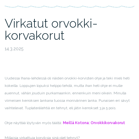
Virkatut orvokki-
korvakorut
14.3.2025
Uudessa Ihana-lehdessä oli näiden orvokki-korvisten ohje ja teki mieli heti
kokeilla. Loppujen lopuksi helppo tehdä, mutta ihan heti ohje ei mulle
auennut, vähän jouduin purkamaankin, ennenkuin meni oikein. Minulla
viimeisen kerroksen lankana tuossa monivärinen lanka. Punaisen eri sävyt
vaihtelevat. Tuplaterälehtiä en tehnyt, eli jätin kerrokset 3 ja 5 pois.
Ohje näyttää löytyvän myös täältä:
Meillä Kotona: Orvokkikorvakorut
Millaisia virkattuja korviksia sinä olet tehnyt?