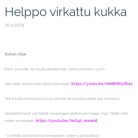
Helppo virkattu kukka
30.4.2024
Kukan ohje:
Esim. puuvilla- tai muita jämälankoja, virkkuukoukku 3 mm.
Näin teet virkkauksen aloitussilmukan:
https://youtu.be/mN8IHN3VB4o
Tee 6 ketjusilmukkaa (kjs) ja yhdistä ne piilosilmukalla (ps) renkaaksi.
Vaihtoehtoisesti voit tehdä taikarengas-aloituksen (magic ring). Täältä näet
miten se tehdään:
https://youtu.be/YeQqt_wwamE
* 1 kiinteä silmukka (ks) renkaaseen, sitten 3 pylvästä (p) *.