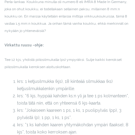
Perla-lankaa. Koukkuna minulla oli numero 8 eli IMRA 8 Made In Germany,
joka on ohut koukku, ei todellakaan sellainen paksu, millainen 8 mm:n
koukku on. Eri maissa käytetään erilaisia mittoja virkkuukoukuissa, tämä 8
vastaa 1,5 mm:n koukkua. Ja onhan tämä vanha koukku, ehkä merkinnät on
nykyään jo yhteneväisiä?
Virkattu ruusu -ohje:
Tee 12 kjs, yhdistä piilosilmukalla (ps) ympyräksi. Sulje kaikki kerrokset
piilosilmukalla kerroksen aloituskohtaan.
krs: 1 ketjusilmukka (kjs), 18 kiinteää silmukkaa (ks)
ketjusilmukkalenkin ympärille.
krs: *6 kjs, hyppää kahden ks:n yli ja tee 1 ps kolmanteen*,
toista tätä niin, että on yhteensä 6 kjs-kaarta.
krs: *Jokaiseen kaareen 1 ps, 1 ks, 1 puolipylväs (pp), 3
pylvästä (p), 1 pp, 1 ks, 1 ps*.
krs: *1 ks kahden kaaren yhtymäkohdan ympäri (taakse), 8
kjs*, toista koko kerroksen ajan.