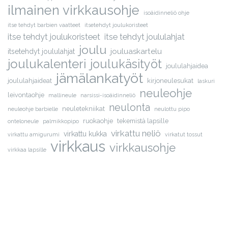
ilmainen virkkausohje
isoäidinneliö ohje
itse tehdyt barbien vaatteet
itsetehdyt joulukoristeet
itse tehdyt joulukoristeet
itse tehdyt joululahjat
joulu
jouluaskartelu
itsetehdyt joululahjat
joulukalenteri
joulukäsityöt
joululahjaidea
jämälankatyöt
joululahjaideat
kirjoneulesukat
laskuri
neuleohje
leivontaohje
mallineule
narsissi-isoäidinneliö
neulonta
neuletekniikat
neuleohje barbielle
neulottu pipo
ruokaohje
tekemistä lapsille
onteloneule
palmikkopipo
virkattu neliö
virkattu kukka
virkattu amigurumi
virkatut tossut
virkkaus
virkkausohje
virkkaa lapsille