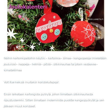
Näihin kartonkipalloihin käytin:
– kartonkia
– liimaa
– kangaspaloja (mielellään
jouluisia)
– nappeja
– helmiä
– pitsiä
– silkkinauhaa tai jotain vastaavaa
–
kimalleliimaa
Voit itse keksiä muitakin koristelutapoja!
Ensin leikataan kartongista pyörylä, johon liimataan silkkinauhasta
ripustuslenkki. Sitten liimataan molemmille puolille kangaspyörylät ja sen
jälkeen muut koristeet.