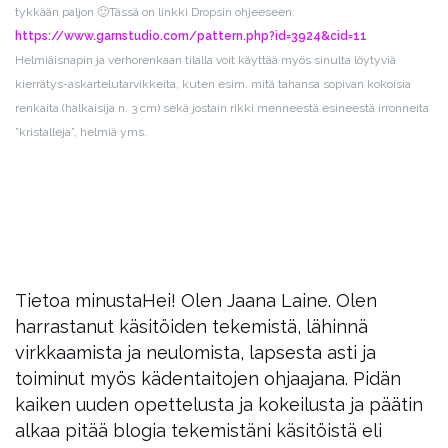
tykkään paljon 🙂
Tässä on linkki Dropsin ohjeeseen:
https://www.garnstudio.com/pattern.php?id=3924&cid=11
Helmiäisnapin ja verhorenkaan tilalla voit käyttää myös sinulta löytyviä
kierrätys-askartelutarvikkeita, kuten esim. mitä tahansa sopivan kokoisia
renkaita (halkaisija n. 3 cm) sekä jostain rikki menneestä esineestä irronneita
”kristalleja”, helmiä yms.
Tietoa minusta
Hei! Olen Jaana Laine. Olen
harrastanut käsitöiden tekemistä, lähinnä
virkkaamista ja neulomista, lapsesta asti ja
toiminut myös kädentaitojen ohjaajana. Pidän
kaiken uuden opettelusta ja kokeilusta ja päätin
alkaa pitää blogia tekemistäni käsitöistä eli