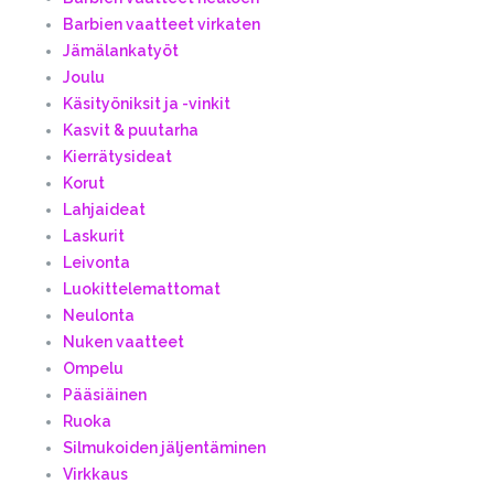
Barbien vaatteet virkaten
Jämälankatyöt
Joulu
Käsityöniksit ja -vinkit
Kasvit & puutarha
Kierrätysideat
Korut
Lahjaideat
Laskurit
Leivonta
Luokittelemattomat
Neulonta
Nuken vaatteet
Ompelu
Pääsiäinen
Ruoka
Silmukoiden jäljentäminen
Virkkaus