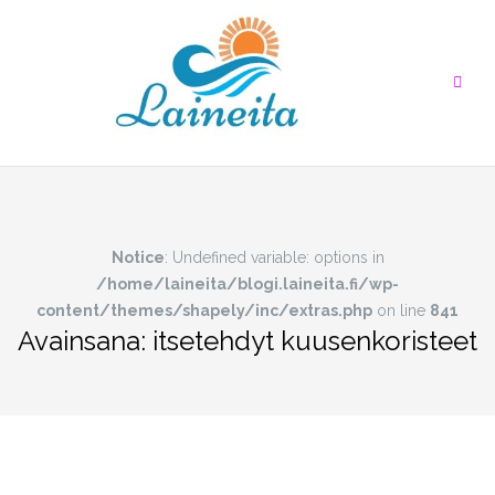
Skip
to
content
Notice
: Undefined variable: options in
/home/laineita/blogi.laineita.fi/wp-
content/themes/shapely/inc/extras.php
on line
841
Avainsana:
itsetehdyt kuusenkoristeet