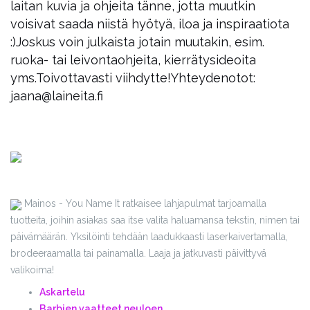
laitan kuvia ja ohjeita tänne, jotta muutkin
voisivat saada niistä hyötyä, iloa ja inspiraatiota
:)
Joskus voin julkaista jotain muutakin, esim.
ruoka- tai leivontaohjeita, kierrätysideoita
yms.
Toivottavasti viihdytte!
Yhteydenotot:
jaana@laineita.fi
Mainos - You Name It ratkaisee lahjapulmat tarjoamalla
tuotteita, joihin asiakas saa itse valita haluamansa tekstin, nimen tai
päivämäärän. Yksilöinti tehdään laadukkaasti laserkaivertamalla,
brodeeraamalla tai painamalla. Laaja ja jatkuvasti päivittyvä
valikoima!
Askartelu
Barbien vaatteet neuloen