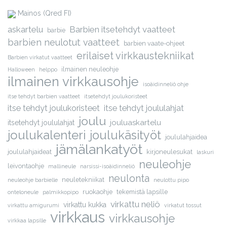
Mainos (Qred FI)
askartelu
Barbien itsetehdyt vaatteet
barbie
barbien neulotut vaatteet
barbien vaate-ohjeet
erilaiset virkkaustekniikat
Barbien virkatut vaatteet
ilmainen neuleohje
Halloween
helppo
ilmainen virkkausohje
isoäidinneliö ohje
itse tehdyt barbien vaatteet
itsetehdyt joulukoristeet
itse tehdyt joulukoristeet
itse tehdyt joululahjat
joulu
jouluaskartelu
itsetehdyt joululahjat
joulukalenteri
joulukäsityöt
joululahjaidea
jämälankatyöt
joululahjaideat
kirjoneulesukat
laskuri
neuleohje
leivontaohje
mallineule
narsissi-isoäidinneliö
neulonta
neuletekniikat
neuleohje barbielle
neulottu pipo
ruokaohje
tekemistä lapsille
onteloneule
palmikkopipo
virkattu neliö
virkattu kukka
virkattu amigurumi
virkatut tossut
virkkaus
virkkausohje
virkkaa lapsille