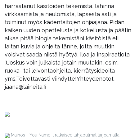
harrastanut käsitöiden tekemistä, lähinnä
virkkaamista ja neulomista, lapsesta asti ja
toiminut myös kädentaitojen ohjaajana. Pidän
kaiken uuden opettelusta ja kokeilusta ja päätin
alkaa pitää blogia tekemistäni käsitöistä eli
laitan kuvia ja ohjeita tänne, jotta muutkin
voisivat saada niistä hyötyä, iloa ja inspiraatiota
:)
Joskus voin julkaista jotain muutakin, esim.
ruoka- tai leivontaohjeita, kierrätysideoita
yms.
Toivottavasti viihdytte!
Yhteydenotot:
jaana@laineita.fi
Mainos - You Name It ratkaisee lahjapulmat tarjoamalla