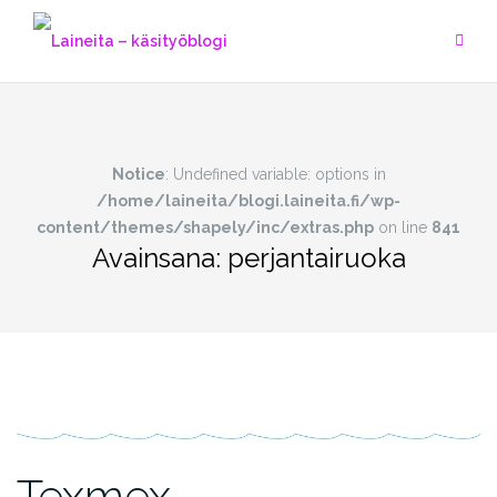
Skip
to
content
Notice
: Undefined variable: options in
/home/laineita/blogi.laineita.fi/wp-
content/themes/shapely/inc/extras.php
on line
841
Avainsana:
perjantairuoka
Texmex-