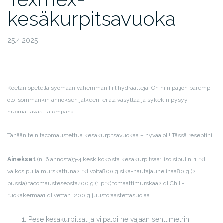
kesäkurpitsavuoka
25.4.2025
Koetan opetella syömään vähemmän hiilihydraatteja. On niin paljon parempi
olo isommankin annoksen jälkeen; ei ala väsyttää ja sykekin pysyy
huomattavasti alempana.
Tänään tein tacomaustettua kesäkurpitsavuokaa – hyvää oli! Tässä reseptini:
Ainekset
(n. 6 annosta)
3-4 keskikokoista kesäkurpitsaa
1 iso sipuli
n. 1 rkl
valkosipulia murskattuna
2 rkl voita
800 g sika-nautajauhelihaa
80 g (2
pussia) tacomausteseosta
400 g (1 prk) tomaattimurskaa
2 dl Chili-
ruokakermaa
1 dl vettä
n. 200 g juustoraastetta
suolaa
Pese kesäkurpitsat ja viipaloi ne vajaan senttimetrin