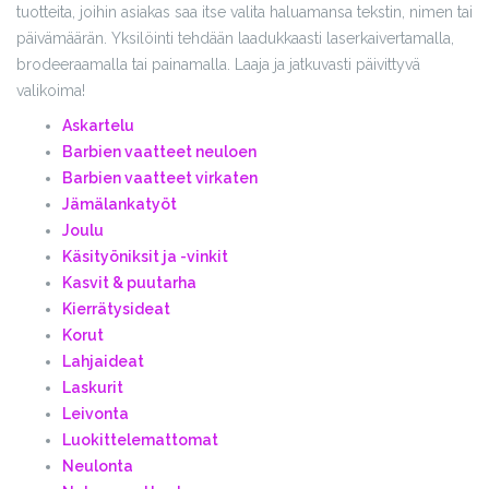
tuotteita, joihin asiakas saa itse valita haluamansa tekstin, nimen tai
päivämäärän. Yksilöinti tehdään laadukkaasti laserkaivertamalla,
brodeeraamalla tai painamalla. Laaja ja jatkuvasti päivittyvä
valikoima!
Askartelu
Barbien vaatteet neuloen
Barbien vaatteet virkaten
Jämälankatyöt
Joulu
Käsityöniksit ja -vinkit
Kasvit & puutarha
Kierrätysideat
Korut
Lahjaideat
Laskurit
Leivonta
Luokittelemattomat
Neulonta