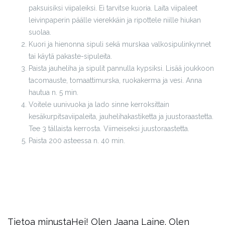
paksuisiksi viipaleiksi. Ei tarvitse kuoria. Laita viipaleet
leivinpaperin päälle vierekkäin ja ripottele niille hiukan
suolaa.
Kuori ja hienonna sipuli sekä murskaa valkosipulinkynnet
tai käytä pakaste-sipuleita.
Paista jauheliha ja sipulit pannulla kypsiksi. Lisää joukkoon
tacomauste, tomaattimurska, ruokakerma ja vesi. Anna
hautua n. 5 min.
Voitele uunivuoka ja lado sinne kerroksittain
kesäkurpitsaviipaleita, jauhelihakastiketta ja juustoraastetta.
Tee 3 tällaista kerrosta. Viimeiseksi juustoraastetta.
Paista 200 asteessa n. 40 min.
Tietoa minusta
Hei! Olen Jaana Laine. Olen