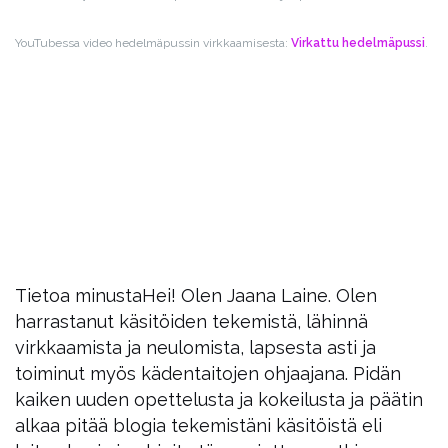
YouTubessa video hedelmäpussin virkkaamisesta:
Virkattu hedelmäpussi
.
Tietoa minusta
Hei! Olen Jaana Laine. Olen
harrastanut käsitöiden tekemistä, lähinnä
virkkaamista ja neulomista, lapsesta asti ja
toiminut myös kädentaitojen ohjaajana. Pidän
kaiken uuden opettelusta ja kokeilusta ja päätin
alkaa pitää blogia tekemistäni käsitöistä eli