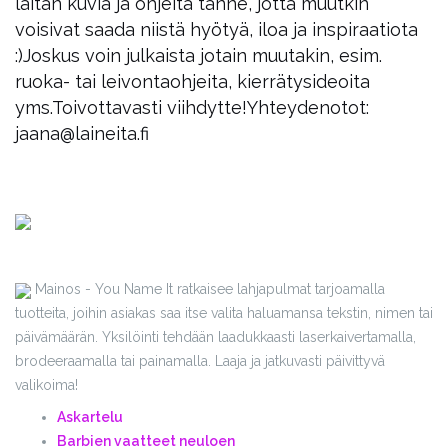
laitan kuvia ja ohjeita tänne, jotta muutkin
voisivat saada niistä hyötyä, iloa ja inspiraatiota
:)
Joskus voin julkaista jotain muutakin, esim.
ruoka- tai leivontaohjeita, kierrätysideoita
yms.
Toivottavasti viihdytte!
Yhteydenotot:
jaana@laineita.fi
Mainos - You Name It ratkaisee lahjapulmat tarjoamalla
tuotteita, joihin asiakas saa itse valita haluamansa tekstin, nimen tai
päivämäärän. Yksilöinti tehdään laadukkaasti laserkaivertamalla,
brodeeraamalla tai painamalla. Laaja ja jatkuvasti päivittyvä
valikoima!
Askartelu
Barbien vaatteet neuloen