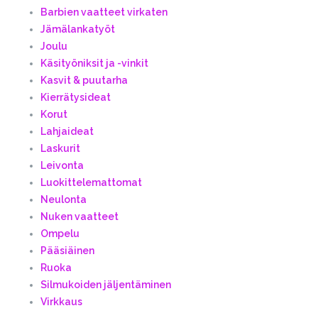
Barbien vaatteet virkaten
Jämälankatyöt
Joulu
Käsityöniksit ja -vinkit
Kasvit & puutarha
Kierrätysideat
Korut
Lahjaideat
Laskurit
Leivonta
Luokittelemattomat
Neulonta
Nuken vaatteet
Ompelu
Pääsiäinen
Ruoka
Silmukoiden jäljentäminen
Virkkaus