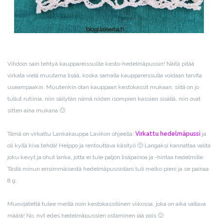
Vihdoin sain tehtyä kauppareissuille kesto-hedelmäpussin! Näitä pitää
virkata vielä muutama lisää, koska samalla kauppareissulla voidaan tarvita
useampaakin. Muutenkin otan kauppaan kestokassit mukaan, siitä on jo
tullut rutiinia, niin säilytän nämä niiden isompien kassien sisällä, niin ovat
sitten aina mukana 🙂
Tämä on virkattu Lankakauppa Lavikon ohjeella:
Virkattu hedelmäpussi
ja
oli kyllä kiva tehdä! Helppo ja rentouttava käsityö 🙂 Langaksi kannattaa valita
joku kevyt ja ohut lanka, jotta ei tule paljon lisäpainoa ja -hintaa hedelmille.
Tästä minun ensimmäisestä hedelmäpussistani tuli melko pieni ja se painaa
8 g.
Muovijätettä tulee meillä noin kestokassillinen viikossa, joka on aika valtava
määrä! No, nyt edes hedelmäpussien ostaminen jää pois 🙂