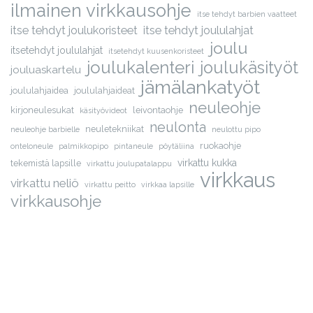
ilmainen virkkausohje
itse tehdyt barbien vaatteet
itse tehdyt joulukoristeet
itse tehdyt joululahjat
joulu
itsetehdyt joululahjat
itsetehdyt kuusenkoristeet
joulukalenteri
joulukäsityöt
jouluaskartelu
jämälankatyöt
joululahjaidea
joululahjaideat
neuleohje
kirjoneulesukat
leivontaohje
käsityövideot
neulonta
neuletekniikat
neuleohje barbielle
neulottu pipo
ruokaohje
onteloneule
palmikkopipo
pintaneule
pöytäliina
virkattu kukka
tekemistä lapsille
virkattu joulupatalappu
virkkaus
virkattu neliö
virkattu peitto
virkkaa lapsille
virkkausohje