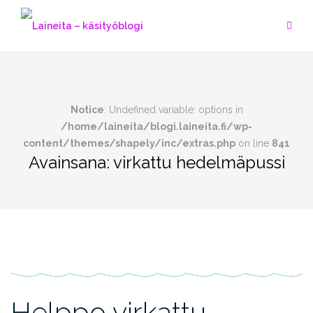
Skip
to
content
Notice
: Undefined variable: options in
/home/laineita/blogi.laineita.fi/wp-
content/themes/shapely/inc/extras.php
on line
841
Avainsana:
virkattu hedelmäpussi
Helppo virkattu