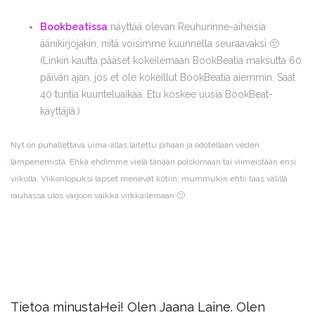
Bookbeatissa
näyttää olevan Reuhurinne-aiheisia
äänikirjojakin, niitä voisimme kuunnella seuraavaksi 🙂
(Linkin kautta pääset kokeilemaan BookBeatia maksutta 60
päivän ajan, jos et ole kokeillut BookBeatia aiemmin. Saat
40 tuntia kuunteluaikaa. Etu koskee uusia BookBeat-
käyttäjiä.)
Nyt on puhallettava uima-allas laitettu pihaan ja odotellaan veden
lämpenemistä. Ehkä ehdimme vielä tänään polskimaan tai viimeistään ensi
viikolla. Viikonlopuksi lapset menevät kotiin, mummukin ehtii taas välillä
rauhassa ulos varjoon vaikka virkkailemaan 🙂
Tietoa minusta
Hei! Olen Jaana Laine. Olen