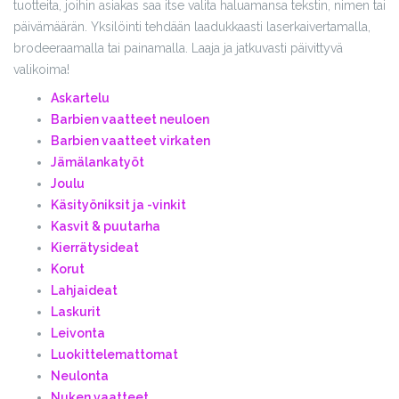
tuotteita, joihin asiakas saa itse valita haluamansa tekstin, nimen tai
päivämäärän. Yksilöinti tehdään laadukkaasti laserkaivertamalla,
brodeeraamalla tai painamalla. Laaja ja jatkuvasti päivittyvä
valikoima!
Askartelu
Barbien vaatteet neuloen
Barbien vaatteet virkaten
Jämälankatyöt
Joulu
Käsityöniksit ja -vinkit
Kasvit & puutarha
Kierrätysideat
Korut
Lahjaideat
Laskurit
Leivonta
Luokittelemattomat
Neulonta
Nuken vaatteet