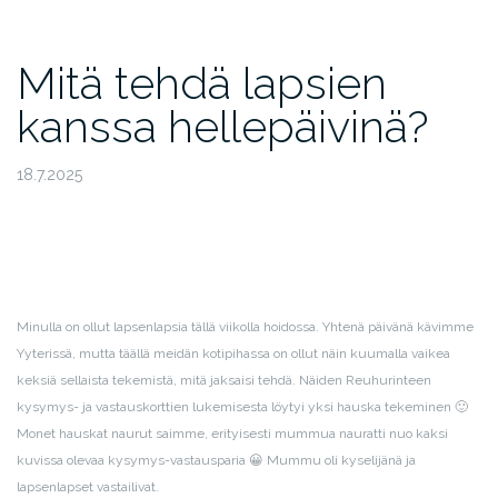
Mitä tehdä lapsien
kanssa hellepäivinä?
18.7.2025
Minulla on ollut lapsenlapsia tällä viikolla hoidossa. Yhtenä päivänä kävimme
Yyterissä, mutta täällä meidän kotipihassa on ollut näin kuumalla vaikea
keksiä sellaista tekemistä, mitä jaksaisi tehdä. Näiden Reuhurinteen
kysymys- ja vastauskorttien lukemisesta löytyi yksi hauska tekeminen 🙂
Monet hauskat naurut saimme, erityisesti mummua nauratti nuo kaksi
kuvissa olevaa kysymys-vastausparia 😀 Mummu oli kyselijänä ja
lapsenlapset vastailivat.