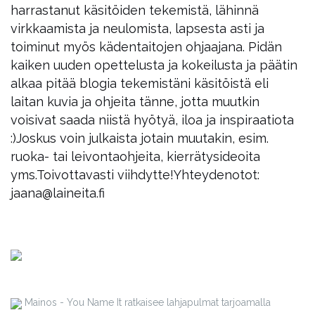
harrastanut käsitöiden tekemistä, lähinnä
virkkaamista ja neulomista, lapsesta asti ja
toiminut myös kädentaitojen ohjaajana. Pidän
kaiken uuden opettelusta ja kokeilusta ja päätin
alkaa pitää blogia tekemistäni käsitöistä eli
laitan kuvia ja ohjeita tänne, jotta muutkin
voisivat saada niistä hyötyä, iloa ja inspiraatiota
:)
Joskus voin julkaista jotain muutakin, esim.
ruoka- tai leivontaohjeita, kierrätysideoita
yms.
Toivottavasti viihdytte!
Yhteydenotot:
jaana@laineita.fi
Mainos - You Name It ratkaisee lahjapulmat tarjoamalla