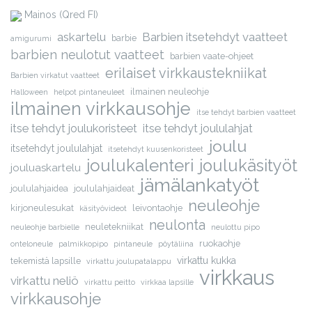
Mainos (Qred FI)
askartelu
Barbien itsetehdyt vaatteet
barbie
amigurumi
barbien neulotut vaatteet
barbien vaate-ohjeet
erilaiset virkkaustekniikat
Barbien virkatut vaatteet
ilmainen neuleohje
Halloween
helpot pintaneuleet
ilmainen virkkausohje
itse tehdyt barbien vaatteet
itse tehdyt joulukoristeet
itse tehdyt joululahjat
joulu
itsetehdyt joululahjat
itsetehdyt kuusenkoristeet
joulukalenteri
joulukäsityöt
jouluaskartelu
jämälankatyöt
joululahjaidea
joululahjaideat
neuleohje
kirjoneulesukat
leivontaohje
käsityövideot
neulonta
neuletekniikat
neuleohje barbielle
neulottu pipo
ruokaohje
onteloneule
palmikkopipo
pintaneule
pöytäliina
virkattu kukka
tekemistä lapsille
virkattu joulupatalappu
virkkaus
virkattu neliö
virkattu peitto
virkkaa lapsille
virkkausohje