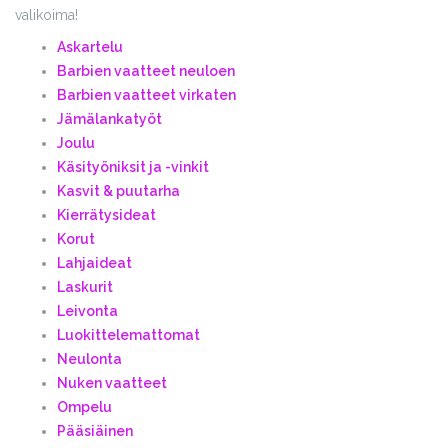
valikoima!
Askartelu
Barbien vaatteet neuloen
Barbien vaatteet virkaten
Jämälankatyöt
Joulu
Käsityöniksit ja -vinkit
Kasvit & puutarha
Kierrätysideat
Korut
Lahjaideat
Laskurit
Leivonta
Luokittelemattomat
Neulonta
Nuken vaatteet
Ompelu
Pääsiäinen