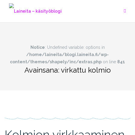
Skip
to
content
Notice
: Undefined variable: options in
/home/laineita/blogi.laineita.fi/wp-
content/themes/shapely/inc/extras.php
on line
841
Avainsana:
virkattu kolmio
Kolmion virkkaaminen