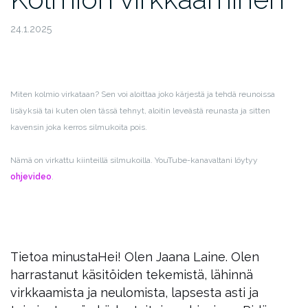
24.1.2025
Miten kolmio virkataan? Sen voi aloittaa joko kärjestä ja tehdä reunoissa
lisäyksiä tai kuten olen tässä tehnyt, aloitin leveästä reunasta ja sitten
kavensin joka kerros silmukoita pois.
Nämä on virkattu kiinteillä silmukoilla. YouTube-kanavaltani löytyy
ohjevideo
.
Tietoa minusta
Hei! Olen Jaana Laine. Olen
harrastanut käsitöiden tekemistä, lähinnä
virkkaamista ja neulomista, lapsesta asti ja