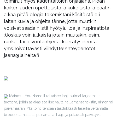
toiminut myös kädentaitojen ohjaajana. Pidän
kaiken uuden opettelusta ja kokeilusta ja päätin
alkaa pitää blogia tekemistäni käsitöistä eli
laitan kuvia ja ohjeita tänne, jotta muutkin
voisivat saada niistä hyötyä, iloa ja inspiraatiota
:)
Joskus voin julkaista jotain muutakin, esim.
ruoka- tai leivontaohjeita, kierrätysideoita
yms.
Toivottavasti viihdytte!
Yhteydenotot:
jaana@laineita.fi
Mainos - You Name It ratkaisee lahjapulmat tarjoamalla
tuotteita, joihin asiakas saa itse valita haluamansa tekstin, nimen tai
päivämäärän. Yksilöinti tehdään laadukkaasti laserkaivertamalla,
brodeeraamalla tai painamalla. Laaja ja jatkuvasti päivittyvä