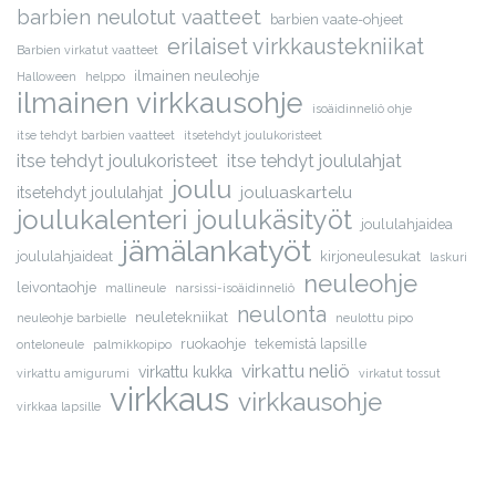
barbien neulotut vaatteet
barbien vaate-ohjeet
erilaiset virkkaustekniikat
Barbien virkatut vaatteet
ilmainen neuleohje
Halloween
helppo
ilmainen virkkausohje
isoäidinneliö ohje
itse tehdyt barbien vaatteet
itsetehdyt joulukoristeet
itse tehdyt joulukoristeet
itse tehdyt joululahjat
joulu
jouluaskartelu
itsetehdyt joululahjat
joulukalenteri
joulukäsityöt
joululahjaidea
jämälankatyöt
joululahjaideat
kirjoneulesukat
laskuri
neuleohje
leivontaohje
mallineule
narsissi-isoäidinneliö
neulonta
neuletekniikat
neuleohje barbielle
neulottu pipo
ruokaohje
tekemistä lapsille
onteloneule
palmikkopipo
virkattu neliö
virkattu kukka
virkattu amigurumi
virkatut tossut
virkkaus
virkkausohje
virkkaa lapsille