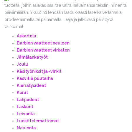
tuotteita, joihin asiakas saa itse valita haluamansa tekstin, nimen tai
päivämäärän. Yksilöinti tehdään laadukkaasti laserkaivertamalla,
brodeeraamalla tai painamalla. Laaja ja jatkuvasti päivittyvä
valikoima!
Askartelu
Barbien vaatteet neuloen
Barbien vaatteet virkaten
Jämälankatyöt
Joulu
Käsityöniksit ja -vinkit
Kasvit & puutarha
Kierrätysideat
Korut
Lahjaideat
Laskurit
Leivonta
Luokittelemattomat
Neulonta