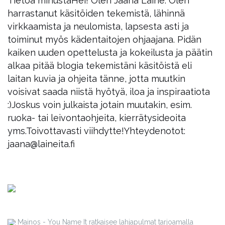
Tietoa minusta
Hei! Olen Jaana Laine. Olen
harrastanut käsitöiden tekemistä, lähinnä
virkkaamista ja neulomista, lapsesta asti ja
toiminut myös kädentaitojen ohjaajana. Pidän
kaiken uuden opettelusta ja kokeilusta ja päätin
alkaa pitää blogia tekemistäni käsitöistä eli
laitan kuvia ja ohjeita tänne, jotta muutkin
voisivat saada niistä hyötyä, iloa ja inspiraatiota
:)
Joskus voin julkaista jotain muutakin, esim.
ruoka- tai leivontaohjeita, kierrätysideoita
yms.
Toivottavasti viihdytte!
Yhteydenotot:
jaana@laineita.fi
Mainos - You Name It ratkaisee lahjapulmat tarjoamalla