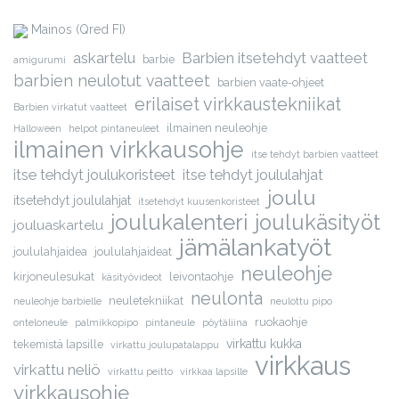
Mainos (Qred FI)
askartelu
Barbien itsetehdyt vaatteet
barbie
amigurumi
barbien neulotut vaatteet
barbien vaate-ohjeet
erilaiset virkkaustekniikat
Barbien virkatut vaatteet
ilmainen neuleohje
Halloween
helpot pintaneuleet
ilmainen virkkausohje
itse tehdyt barbien vaatteet
itse tehdyt joulukoristeet
itse tehdyt joululahjat
joulu
itsetehdyt joululahjat
itsetehdyt kuusenkoristeet
joulukalenteri
joulukäsityöt
jouluaskartelu
jämälankatyöt
joululahjaidea
joululahjaideat
neuleohje
kirjoneulesukat
leivontaohje
käsityövideot
neulonta
neuletekniikat
neuleohje barbielle
neulottu pipo
ruokaohje
onteloneule
palmikkopipo
pintaneule
pöytäliina
virkattu kukka
tekemistä lapsille
virkattu joulupatalappu
virkkaus
virkattu neliö
virkattu peitto
virkkaa lapsille
virkkausohje