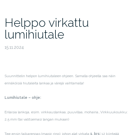
Helppo virkattu
lumihiutale
15.11.2024
Suunnittelin helpon lumihiutaleen ohjeen. Samalla ohjeella saa näin
erinäköisiä hiutaleita lankaa ja värejä vaihtamalla!
Lumihiutale – ohje:
Erilaisia lankoja, esim. virkkauslankaa, puuvillaa, mohairia…
Virkkuukoukku:
2,5 mm (tai valitsemasi langan mukaan)
Tee ensin taikarengas (magic ring), johon alat virkata:
1. krs:
12 kiinteää