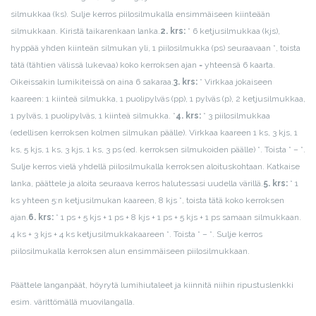
silmukkaa (ks). Sulje kerros piilosilmukalla ensimmäiseen kiinteään
silmukkaan. Kiristä taikarenkaan lanka.
2. krs:
* 6 ketjusilmukkaa (kjs),
hyppää yhden kiinteän silmukan yli, 1 piilosilmukka (ps) seuraavaan *, toista
tätä (tähtien välissä lukevaa) koko kerroksen ajan = yhteensä 6 kaarta.
Oikeissakin lumikiteissä on aina 6 sakaraa.
3. krs:
* Virkkaa jokaiseen
kaareen: 1 kiinteä silmukka, 1 puolipylväs (pp), 1 pylväs (p), 2 ketjusilmukkaa,
1 pylväs, 1 puolipylväs, 1 kiinteä silmukka. *
4. krs:
* 3 piilosilmukkaa
(edellisen kerroksen kolmen silmukan päälle). Virkkaa kaareen 1 ks, 3 kjs, 1
ks, 5 kjs, 1 ks, 3 kjs, 1 ks, 3 ps (ed. kerroksen silmukoiden päälle) *. Toista * – *.
Sulje kerros vielä yhdellä piilosilmukalla kerroksen aloituskohtaan. Katkaise
lanka, päättele ja aloita seuraava kerros halutessasi uudella värillä.
5. krs:
* 1
ks yhteen 5:n ketjusilmukan kaareen, 8 kjs *, toista tätä koko kerroksen
ajan.
6. krs:
* 1 ps + 5 kjs + 1 ps + 8 kjs + 1 ps + 5 kjs + 1 ps samaan silmukkaan.
4 ks + 3 kjs + 4 ks ketjusilmukkakaareen *. Toista * – *. Sulje kerros
piilosilmukalla kerroksen alun ensimmäiseen piilosilmukkaan.
Päättele langanpäät, höyrytä lumihiutaleet ja kiinnitä niihin ripustuslenkki
esim. värittömällä muovilangalla.