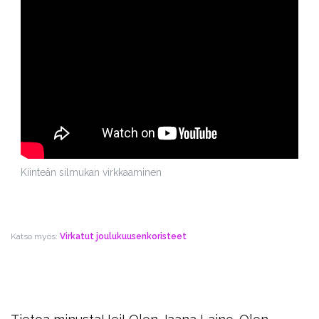
Kiinteän silmukan virkkaaminen
Katso myös:
Virkatut joulukuusenkoristeet